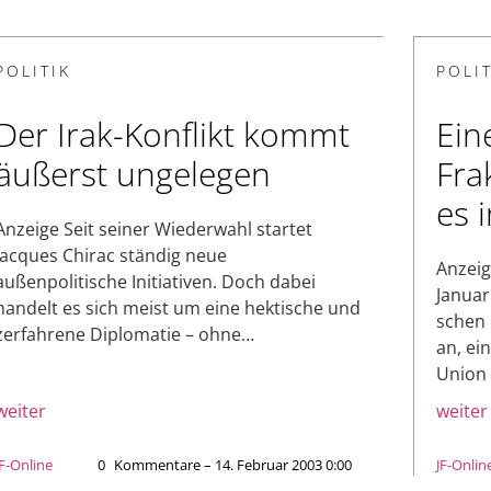
POLITIK
POLIT
Der Irak-Konflikt kommt
Ein
äußerst ungelegen
Fra
es 
Anzeige Seit seiner Wiederwahl startet
Jacques Chirac ständig neue
Anzeig
außenpolitische Initiativen. Doch dabei
Januar
handelt es sich meist um eine hektische und
schen 
zerfahrene Diplomatie – ohne…
an, ei
Union 
weiter
weiter
JF-Online
0
Kommentare – 14. Februar 2003 0:00
JF-Onlin