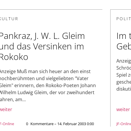
KULTUR
POLIT
Pankraz, J. W. L. Gleim
Im 
und das Versinken im
Geb
Rokoko
Anzeig
Schröde
Anzeige Muß man sich heuer an den einst
Spiel 
hochberühmten und vielgeliebten "Vater
gesche
Gleim" erinnern, den Rokoko-Poeten Johann
diskut
Wilhelm Ludwig Gleim, der vor zweihundert
Jahren, am…
weiter
weiter
JF-Online
0
Kommentare – 14. Februar 2003 0:00
JF-Onlin