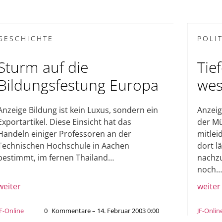
GESCHICHTE
POLIT
Sturm auf die
Tie
Bildungsfestung Europa
wes
Anzeige Bildung ist kein Luxus, sondern ein
Anzeig
Exportartikel. Diese Einsicht hat das
der Mü
Handeln einiger Professoren an der
mitlei
Technischen Hochschule in Aachen
dort l
bestimmt, im fernen Thailand…
nachzu
noch…
weiter
weiter
JF-Online
0
Kommentare – 14. Februar 2003 0:00
JF-Onlin