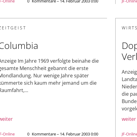
JF-Online
0
Kommentare – 14. Februar 2003 0:00
JF-Onlin
ZEITGEIST
WIRT
Columbia
Dop
Ver
Anzeige Im Jahre 1969 verfolgte beinahe die
gesamte Menschheit gebannt die erste
Anzei
Mondlandung. Nur wenige Jahre später
Landt
kümmerte sich kaum mehr jemand um die
Nieder
Raumfahrt,…
die pa
Bundes
vorge
weiter
weiter
JF-Online
0
Kommentare – 14. Februar 2003 0:00
JF-Onlin