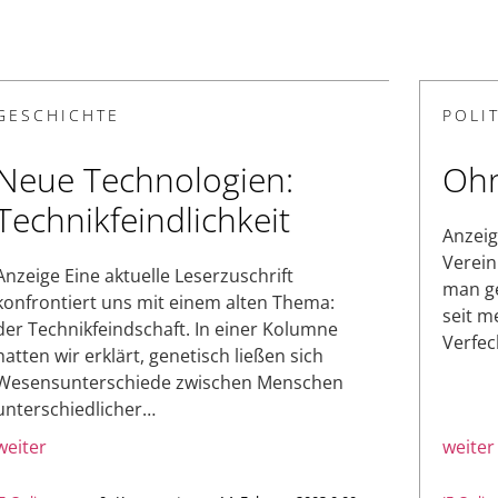
GESCHICHTE
POLIT
Neue Technologien:
Oh
Technikfeindlichkeit
Anzeig
Verein
Anzeige Eine aktuelle Leserzuschrift
man ge
konfrontiert uns mit einem alten Thema:
seit m
der Technikfeindschaft. In einer Kolumne
Verfec
hatten wir erklärt, genetisch ließen sich
Wesensunterschiede zwischen Menschen
unterschiedlicher…
weiter
weiter