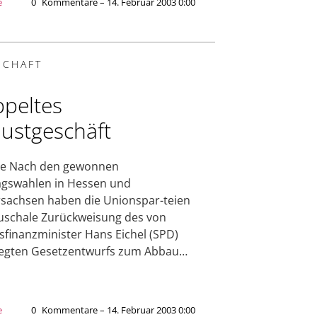
e
0
Kommentare – 14. Februar 2003 0:00
SCHAFT
peltes
lustgeschäft
ge Nach den gewonnen
agswahlen in Hessen und
sachsen haben die Unionspar-teien
uschale Zurückweisung des von
finanzminister Hans Eichel (SPD)
legten Gesetzentwurfs zum Abbau…
e
0
Kommentare – 14. Februar 2003 0:00