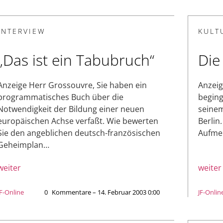
INTERVIEW
KULT
„Das ist ein Tabubruch“
Die
Anzeige Herr Grossouvre, Sie haben ein
Anzei
programmatisches Buch über die
beging
Notwendigkeit der Bildung einer neuen
seinem
europäischen Achse verfaßt. Wie bewerten
Berlin
Sie den angeblichen deutsch-französischen
Aufmer
Geheimplan…
weiter
weiter
JF-Online
0
Kommentare – 14. Februar 2003 0:00
JF-Onlin