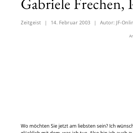
Gabriele Frechen, P
Zeitgeist
|
14. Februar 2003
|
Autor:
JF-Onli
An
Wo möchten Sie jetzt am liebsten sein? Ich wüns
glücklich mit dem, was ich tue. Also bin ich auch z