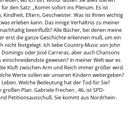
für den Satz: „Komm sofort ins Plenum. Es ist
 Kindheit, Eltern, Geschwister. Was ist Ihnen wichtig
 etwas erleben kann. Das innige Verhältnis zu meiner
achhaltig beeinflußt? Alle Bücher, bei denen meine
er erst die ganze Geschichte erkennen muß, um ein
h nicht festgelegt. Ich liebe Country-Music von John
o Domingo oder José Carreras, aber auch Chansons
 das einschneidendste gewesen? In meiner Welt war es
die Kluft zwischen Arm und Reich immer größer wird.
lche Werte sollen wir unseren Kindern weitergeben?
m Leben. Welche Bedeutung hat der Tod für Sie?
großen Plan. Gabriele Frechen , 46, ist SPD-
und Petitionsausschuß. Sie kommt aus Nordrhein-