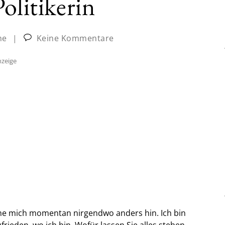
olitikerin
ne
|
Keine Kommentare
zeige
che mich momentan nirgendwo anders hin. Ich bin
ufrieden, wo ich bin. Wofür lassen Sie alles stehen