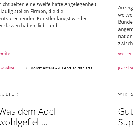
nicht selten eine zweifelhafte Angelegenheit.
Anzeig
Häufig stellen Firmen, die die
weitve
entsprechenden Künstler längst wieder
Bundes
verlassen haben, lieb- und…
angem
nation
zwisc
weiter
weiter
JF-Online
0
Kommentare – 4. Februar 2005 0:00
JF-Onlin
KULTUR
WIRT
Was dem Adel
Gut
wohlgefiel …
Sup