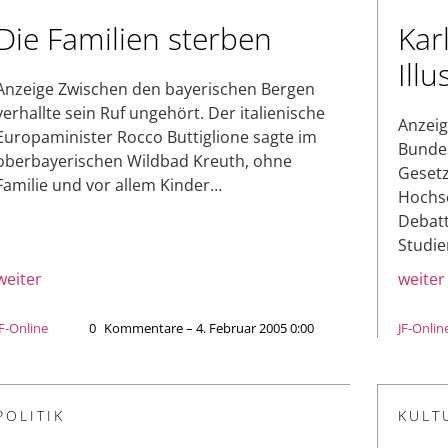
Die Familien sterben
Kar
Ill
Anzeige Zwischen den bayerischen Bergen
verhallte sein Ruf ungehört. Der italienische
Anzeig
Europaminister Rocco Buttiglione sagte im
Bundes
oberbayerischen Wildbad Kreuth, ohne
Gesetz
Familie und vor allem Kinder…
Hochsc
Debatt
Studi
weiter
weiter
JF-Online
0
Kommentare – 4. Februar 2005 0:00
JF-Onlin
POLITIK
KULT