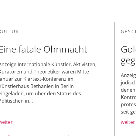
KULTUR
GESC
Eine fatale Ohnmacht
Gol
geg
Anzeige Internationale Künstler, Aktivisten,
Kuratoren und Theoretiker waren Mitte
Anzeig
Januar zur Klartext-Konferenz im
jüdisc
Künstlerhaus Bethanien in Berlin
denen 
eingeladen, um über den Status des
Kontro
Politischen in…
protes
seit g
weiter
weiter