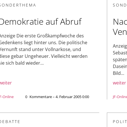
SONDERTHEMA
SOND
Demokratie auf Abruf
Nac
Ven
Anzeige Die erste Großkampfwoche des
Gedenkens liegt hinter uns. Die politische
Anzeig
Vernunft stand unter Vollnarkose, und
Sebast
diese gebar Ungeheuer. Vielleicht werden
späten
sie sich bald wieder…
Dasein
Bild…
weiter
weiter
JF-Online
0
Kommentare – 4. Februar 2005 0:00
JF-Onlin
DEBATTE
POLIT