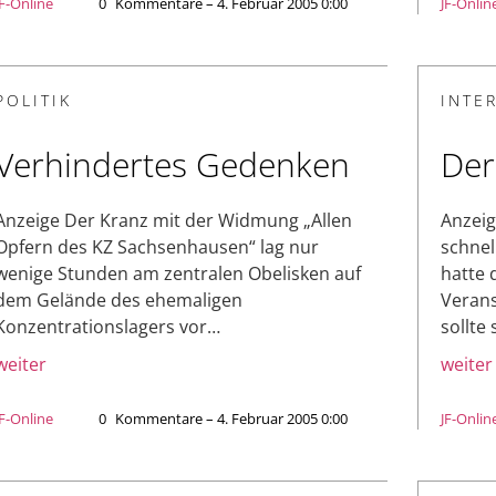
JF-Online
0
Kommentare – 4. Februar 2005 0:00
JF-Onlin
POLITIK
INTE
Verhindertes Gedenken
Der
Anzeige Der Kranz mit der Widmung „Allen
Anzeig
Opfern des KZ Sachsenhausen“ lag nur
schnel
wenige Stunden am zentralen Obelisken auf
hatte 
dem Gelände des ehemaligen
Verans
Konzentrationslagers vor…
sollte
weiter
weiter
JF-Online
0
Kommentare – 4. Februar 2005 0:00
JF-Onlin