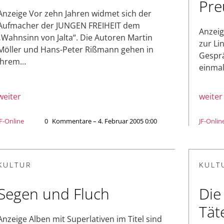
Pre
Anzeige Vor zehn Jahren widmet sich der
Aufmacher der JUNGEN FREIHEIT dem
Anzeig
„Wahnsinn von Jalta“. Die Autoren Martin
zur Li
Möller und Hans-Peter Rißmann gehen in
Gesprä
ihrem…
einmal
weiter
weiter
JF-Online
0
Kommentare – 4. Februar 2005 0:00
JF-Onlin
KULTUR
KULT
Segen und Fluch
Die
Tät
Anzeige Alben mit Superlativen im Titel sind