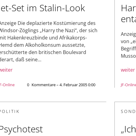
Jet-Set im Stalin-Look
Har
ent
Anzeige Die deplazierte Kostümierung des
Windsor-Zöglings „Harry the Nazi“, der sich
Anzeig
mit Hakenkreuzbinde und Afrikakorps-
von „e
Hemd dem Alkoholkonsum aussetzte,
Begrif
erschütterte den britischen Boulevard
Mussol
derart, daß seine…
weiter
weiter
JF-Online
0
Kommentare – 4. Februar 2005 0:00
JF-Onlin
POLITIK
SOND
Psychotest
„Ich