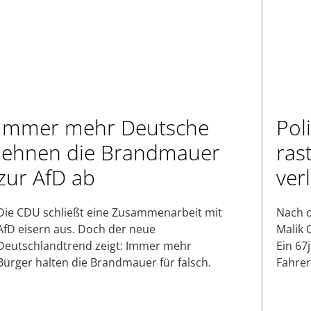
Immer mehr Deutsche
Pol
lehnen die Brandmauer
ras
zur AfD ab
ver
Die CDU schließt eine Zusammenarbeit mit
Nach d
AfD eisern aus. Doch der neue
Malik 
Deutschlandtrend zeigt: Immer mehr
Ein 67
Bürger halten die Brandmauer für falsch.
Fahrer