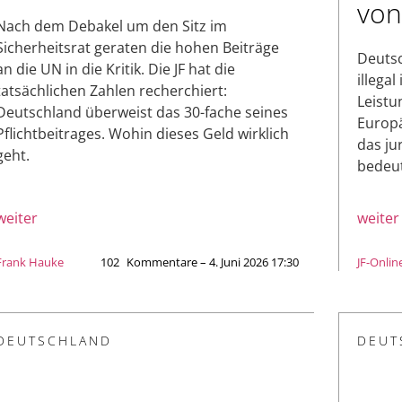
von
Nach dem Debakel um den Sitz im
Sicherheitsrat geraten die hohen Beiträge
Deutsc
an die UN in die Kritik. Die JF hat die
illegal
tatsächlichen Zahlen recherchiert:
Leistu
Deutschland überweist das 30-fache seines
Europä
Pflichtbeitrages. Wohin dieses Geld wirklich
das ju
geht.
bedeu
weiter
weiter
Frank Hauke
102
Kommentare – 4. Juni 2026 17:30
JF-Onlin
DEUTSCHLAND
DEUT