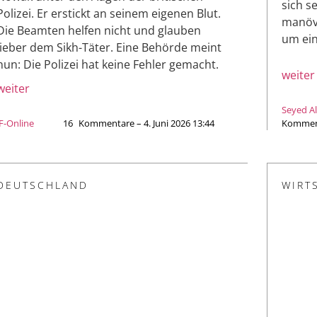
sich s
Polizei. Er erstickt an seinem eigenen Blut.
manövr
Die Beamten helfen nicht und glauben
um ein
lieber dem Sikh-Täter. Eine Behörde meint
nun: Die Polizei hat keine Fehler gemacht.
weiter
weiter
Seyed Al
JF-Online
16
Kommentare – 4. Juni 2026 13:44
Kommenta
DEUTSCHLAND
WIRT