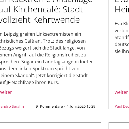
auf Kirchencafé: Stadt
Hei
vollzieht Kehrtwende
Eva Kl
verbin
In Leipzig greifen Linksextremisten ein
Standf
christliches Café an. Trotz des religiösen
deutsc
Bezugs weigert sich die Stadt lange, von
sie ih
einem Angriff auf die Religionsfreiheit zu
sprechen. Sogar ein Landtagsabgeordneter
aus dem linken Spektrum spricht von
„einem Skandal“. Jetzt korrigiert die Stadt
auf JF-Nachfrage ihren Kurs.
weiter
weiter
Sandro Serafin
9
Kommentare – 4. Juni 2026 15:29
Paul Dec