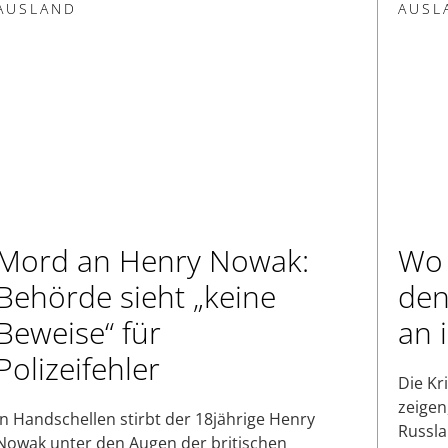
AUSLAND
AUSL
Mord an Henry Nowak:
Wo 
Behörde sieht „keine
den
Beweise“ für
an 
Polizeifehler
Die Kr
zeigen
In Handschellen stirbt der 18jährige Henry
Russla
Nowak unter den Augen der britischen