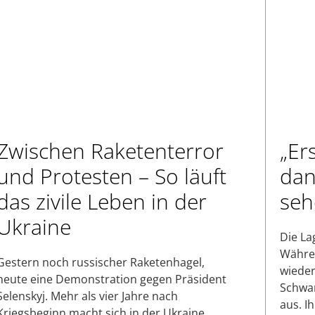
Zwischen Raketenterror
„Er
und Protesten – So läuft
dan
das zivile Leben in der
seh
Ukraine
Die La
Währen
Gestern noch russischer Raketenhagel,
wieder
heute eine Demonstration gegen Präsident
Schwar
Selenskyj. Mehr als vier Jahre nach
aus. I
Kriegsbeginn macht sich in der Ukraine