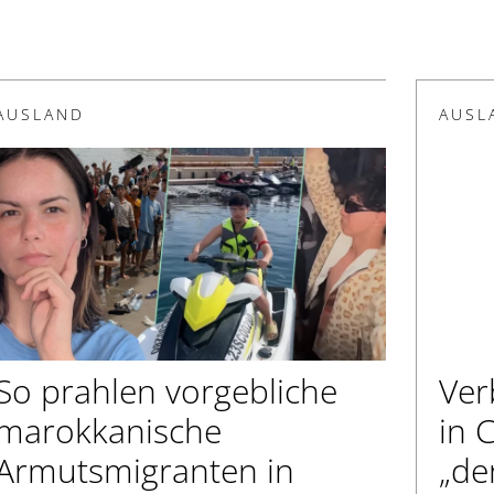
AUSLAND
AUSL
So prahlen vorgebliche
Ver
marokkanische
in 
Armutsmigranten in
„de