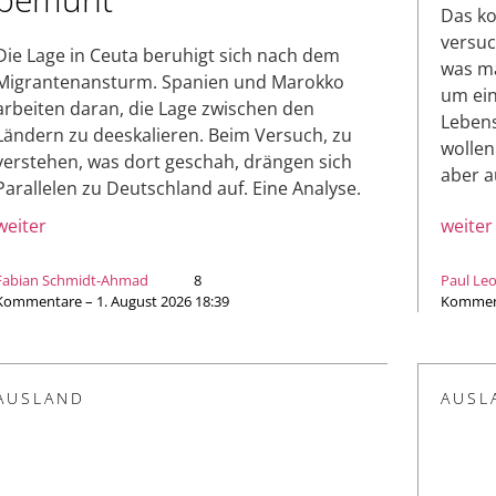
Das k
versuc
Die Lage in Ceuta beruhigt sich nach dem
was ma
Migrantenansturm. Spanien und Marokko
um ein
arbeiten daran, die Lage zwischen den
Lebens
Ländern zu deeskalieren. Beim Versuch, zu
wollen
verstehen, was dort geschah, drängen sich
aber a
Parallelen zu Deutschland auf. Eine Analyse.
weiter
weiter
Fabian Schmidt-Ahmad
8
Paul Le
Kommentare – 1. August 2026 18:39
Komment
AUSLAND
AUSL