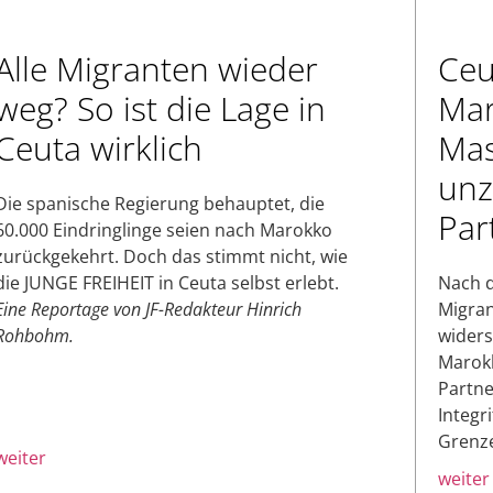
Alle Migranten wieder
Ceu
weg? So ist die Lage in
Mar
Ceuta wirklich
Mas
unz
Die spanische Regierung behauptet, die
Par
60.000 Eindringlinge seien nach Marokko
zurückgekehrt. Doch das stimmt nicht, wie
die JUNGE FREIHEIT in Ceuta selbst erlebt.
Nach d
Eine Reportage von JF-Redakteur Hinrich
Migran
Rohbohm.
widers
Marokk
Partner
Integr
Grenze
weiter
weiter