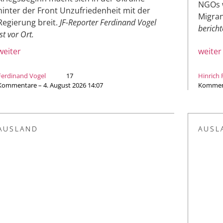
NGOs w
hinter der Front Unzufriedenheit mit der
Migran
Regierung breit.
JF-Reporter Ferdinand Vogel
bericht
ist vor Ort.
weiter
weiter
Ferdinand Vogel
17
Hinrich
Kommentare – 4. August 2026 14:07
Komment
AUSLAND
AUSL