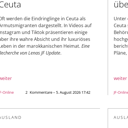
Ceuta
übe
Oft werden die Eindringlinge in Ceuta als
Unter 
Armutsmigranten dargestellt. In Videos auf
Ceuta 
Instagram und Tiktok präsentieren einige
Behör
aber ihre wahre Absicht und ihr luxuriöses
hochge
Leben in der marokkanischen Heimat.
Eine
berich
Recherche von Lenas JF Update
.
Pläne,
weiter
weiter
JF-Online
2
Kommentare – 5. August 2026 17:42
JF-Onlin
AUSLAND
AUSL