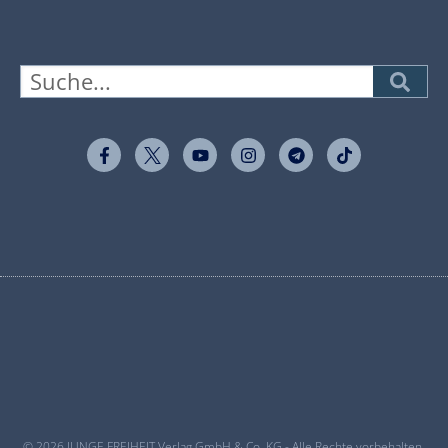
© 2026 JUNGE FREIHEIT Verlag GmbH & Co. KG - Alle Rechte vorbehalten.