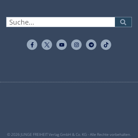
© 2026 JUNGE FREIHEIT Verlag GmbH & Co. KG - Alle Rechte vorbehalten.