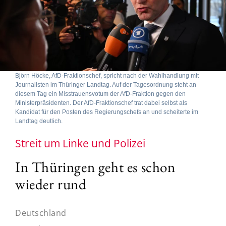
Björn Höcke, AfD-Fraktionschef, spricht nach der Wahlhandlung mit
Journalisten im Thüringer Landtag. Auf der Tagesordnung steht an
diesem Tag ein Misstrauensvotum der AfD-Fraktion gegen den
Ministerpräsidenten. Der AfD-Fraktionschef trat dabei selbst als
Kandidat für den Posten des Regierungschefs an und scheiterte im
Landtag deutlich.
Streit um Linke und Polizei
In Thüringen geht es schon
wieder rund
Deutschland