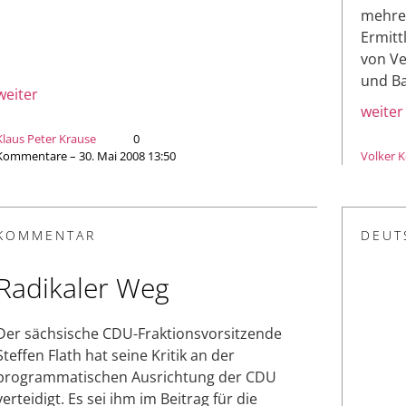
mehrer
Ermitt
von V
und Ba
weiter
weiter
Klaus Peter Krause
0
Kommentare – 30. Mai 2008 13:50
Volker 
KOMMENTAR
DEUT
Radikaler Weg
Der sächsische CDU-Fraktionsvorsitzende
Steffen Flath hat seine Kritik an der
programmatischen Ausrichtung der CDU
verteidigt. Es sei ihm im Beitrag für die