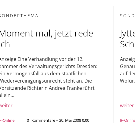
SONDERTHEMA
SOND
Moment mal, jetzt rede
Jyt
ich
Sch
Anzeige Eine Verhandlung vor der 12.
Anzeig
Kammer des Verwaltungsgerichts Dresden:
Genau 
ein Vermögensfall aus dem staatlichen
auf de
Wiedervereinigungsunrecht steht an. Die
Wofür
Vorsitzende Richterin Andrea Franke führt
allein…
weiter
weiter
JF-Online
0
Kommentare – 30. Mai 2008 0:00
JF-Onlin