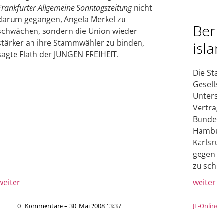
Frankfurter Allgemeine Sonntagszeitung
nicht
darum gegangen, Angela Merkel zu
Ber
schwächen, sondern die Union wieder
stärker an ihre Stammwähler zu binden,
isl
sagte Flath der JUNGEN FREIHEIT.
Die St
Gesell
Unters
Vertra
Bundes
Hambur
Karlsr
gegen 
zu sch
weiter
weiter
0
Kommentare – 30. Mai 2008 13:37
JF-Onlin