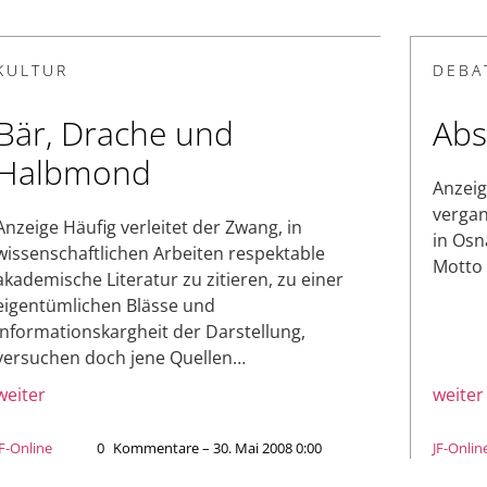
KULTUR
DEBA
Bär, Drache und
Abs
Halbmond
Anzeig
vergan
Anzeige Häufig verleitet der Zwang, in
in Osn
wissenschaftlichen Arbeiten respektable
Motto 
akademische Literatur zu zitieren, zu einer
eigentümlichen Blässe und
Informationskargheit der Darstellung,
versuchen doch jene Quellen…
weiter
weiter
JF-Online
0
Kommentare – 30. Mai 2008 0:00
JF-Onlin