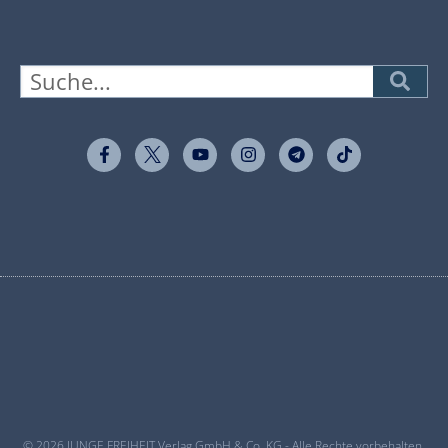
© 2026 JUNGE FREIHEIT Verlag GmbH & Co. KG - Alle Rechte vorbehalten.