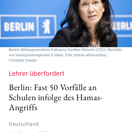
Berlins Bildungssenatorin Katharina Günther-Wünsch (CDU): Berichtet
von besorgniserregenden E-Mails. Foto: picture alliance/dpa |
Christoph Soeder
Lehrer überfordert
Berlin: Fast 50 Vorfälle an
Schulen infolge des Hamas-
Angriffs
Deutschland