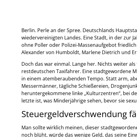
Berlin. Perle an der Spree. Deutschlands Hauptst
wiedervereinigten Landes. Eine Stadt, in der zu
ohne Poller oder Polizei-Massenaufgebot friedlich 
Alexander von Humboldt, Marlene Dietrich und Er
Doch das war einmal. Lange her. Nichts weiter al
restdeutschen Taxifahrer. Eine stadtgewordene Mü
in einem atemberaubenden Tempo. Statt arm, aber 
Messermänner, tägliche Schießereien, Drogenjunk
heruntergekommene linke „Kulturzentren“, bei d
letzte ist, was Minderjährige sehen, bevor sie sex
Steuergeldverschwendung fä
Man sollte wirklich meinen, dieser stadtgeworde
noch blüht, würde das wenige Geld, das seine Ei