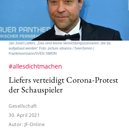
Jan Josef Liefers: „Das sind kleine Vernichtungsszenarien, die da
aufgebaut werden“ Foto: picture alliance / SvenSimon |
FrankHoermann/SVEN SIMON
#allesdichtmachen
Liefers verteidigt Corona-Protest
der Schauspieler
Gesellschaft
30. April 2021
Autor:
JF-Online