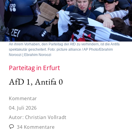
An ihrem Vorhaben, den Parteitag der AfD zu verhindern, ist die Antifa
spektakulär gescheitert. Foto: picture alliance / AP Photo/Ebrahim
Noroozi | Ebrahim Noroozi
Parteitag in Erfurt
AfD 1, Antifa 0
Kommentar
04. Juli 2026
Autor:
Christian Vollradt
34 Kommentare