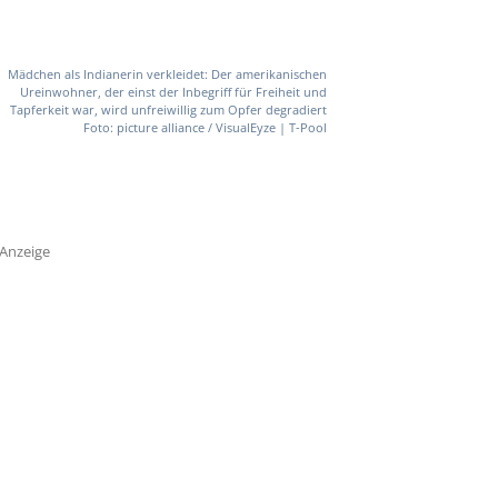
Mädchen als Indianerin verkleidet: Der amerikanischen
Ureinwohner, der einst der Inbegriff für Freiheit und
Tapferkeit war, wird unfreiwillig zum Opfer degradiert
Foto: picture alliance / VisualEyze | T-Pool
Anzeige