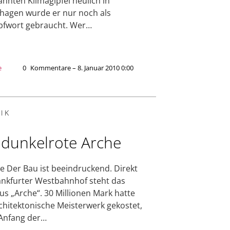
nnten Klimagipfel neulich in
agen wurde er nur noch als
pfwort gebraucht. Wer…
e
0
Kommentare – 8. Januar 2010 0:00
IK
 dunkelrote Arche
e Der Bau ist beeindruckend. Direkt
nkfurter Westbahnhof steht das
s „Arche“. 30 Millionen Mark hatte
chitektonische Meisterwerk gekostet,
 Anfang der…