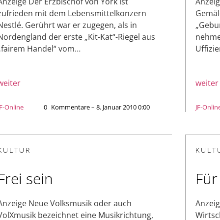
Anzeige Der Erzbischof von York ist
Anzeig
zufrieden mit dem Lebensmittelkonzern
Gemäld
Nestlé. Gerührt war er zugegen, als in
„Gebur
Nordengland der erste „Kit-Kat“-Riegel aus
nehmen
„fairem Handel“ vom…
Uffizi
weiter
weiter
JF-Online
0
Kommentare – 8. Januar 2010 0:00
JF-Onlin
KULTUR
KULT
Frei sein
Für
Anzeige Neue Volksmusik oder auch
Anzeig
VolXmusik bezeichnet eine Musikrichtung,
Wirtsc