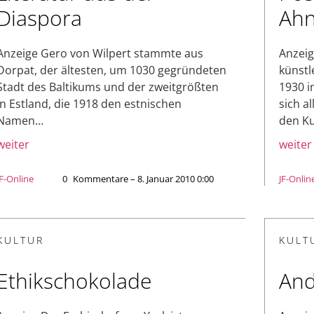
Diaspora
Ah
Anzeige Gero von Wilpert stammte aus
Anzeig
Dorpat, der ältesten, um 1030 gegründeten
künstl
Stadt des Baltikums und der zweitgrößten
1930 i
in Estland, die 1918 den estnischen
sich a
Namen…
den K
weiter
weiter
JF-Online
0
Kommentare – 8. Januar 2010 0:00
JF-Onlin
KULTUR
KULT
Ethikschokolade
And