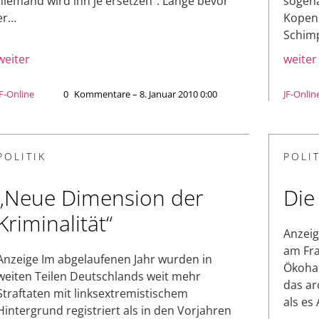
niemand wird ihn je ersetzen“: Lange bevor
sogena
er…
Kopenh
Schim
weiter
weiter
JF-Online
0
Kommentare – 8. Januar 2010 0:00
JF-Onlin
POLITIK
POLIT
„Neue Dimension der
Die
Kriminalität“
Anzeig
am Fra
Anzeige Im abgelaufenen Jahr wurden in
Ökohau
weiten Teilen Deutschlands weit mehr
das ar
Straftaten mit linksextremistischem
als es
Hintergrund registriert als in den Vorjahren