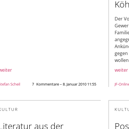
Köh
Der Vo
Gewerk
Famili
angegr
Ankünd
gegen 
wollen
weiter
weiter
Stefan Scheil
7
Kommentare – 8. Januar 2010 11:55
JF-Onlin
KULTUR
KULT
Literatur aus der
Pos