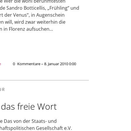
e Wer die wohl berühmtesten
e Sandro Botticellis, „Frühling“ und
t der Venus“, in Augenschein
 will, wird zwar weiterhin die
en in Florenz aufsuchen…
e
0
Kommentare – 8. Januar 2010 0:00
UR
 das freie Wort
e Das von der Staats- und
haftspolitischen Gesellschaft e.V.