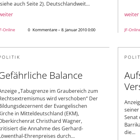
(siehe auch Seite 2). Deutschlandweit…
weiter
weiter
JF-Online
0
Kommentare – 8. Januar 2010 0:00
JF-Onlin
POLITIK
POLIT
Gefährliche Balance
Auf
Ver
Anzeige „Tabugrenze im Graubereich zum
Rechtsextremismus wird verschoben“ Der
Anzeig
Bildungsdezernent der Evangelischen
seiner
Kirche in Mitteldeutschland (EKM),
Senat 
Oberkirchenrat Christhard Wagner,
Barrik
kritisiert die Annahme des Gerhard-
die…
Löwenthal-Ehrenpreises durch…