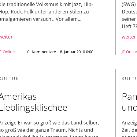
die traditionelle Volksmusik mit Jazz, Hip-
(SWG) 
Hop, Rock, Folk unter anderen Stilen zu
Deutsc
amalgamieren versucht. Vor allem…
seiner
Heft 7
weiter
weiter
JF-Online
0
Kommentare – 8. Januar 2010 0:00
JF-Onlin
KULTUR
KULT
Amerikas
Pan
Lieblingsklischee
und
Anzeige Er war so groß wie das Land selber,
Anzeig
so groß wie der ganze Traum. Nichts und
Zeit d