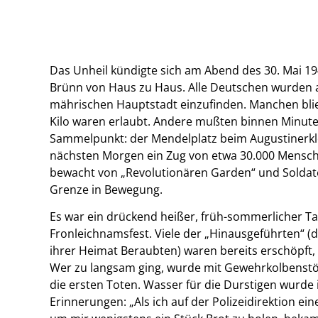
Das Unheil kündigte sich am Abend des 30. Mai 1
Brünn von Haus zu Haus. Alle Deutschen wurden a
mährischen Hauptstadt einzufinden. Manchen blie
Kilo waren erlaubt. Andere mußten binnen Minute
Sammelpunkt: der Mendelplatz beim Augustinerklos
nächsten Morgen ein Zug von etwa 30.000 Mensche
bewacht von „Revolutionären Garden“ und Soldate
Grenze in Bewegung.
Es war ein drückend heißer, früh-sommerlicher T
Fronleichnamsfest. Viele der „Hinausgeführten“ (d
ihrer Heimat Beraubten) waren bereits erschöpft,
Wer zu langsam ging, wurde mit Gewehrkolbenstö
die ersten Toten. Wasser für die Durstigen wurde 
Erinnerungen: „Als ich auf der Polizeidirektion e