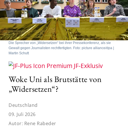
Die Sprecher von „Widersetzen“ bei ihrer Pressekonferenz, als sie
Gewalt gegen Journalisten rechtfertigten. Foto: picture alliance/dpa |
Martin Schutt
JF-Exklusiv
Woke Uni als Brutstätte von
„Widersetzen“?
Deutschland
09. Juli 2026
Autor:
Rene Rabeder