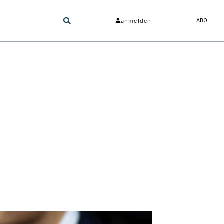
anmelden
ABO