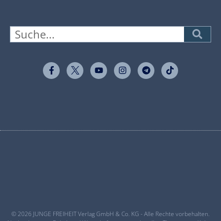
© 2026 JUNGE FREIHEIT Verlag GmbH & Co. KG - Alle Rechte vorbehalten.