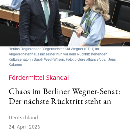
Berlins Regierender Bürgermeister Kai Wegner (CDU) im
Abgeordnetenhaus mit seiner nun vor dem Rücktritt stehenden
Kultursenatorin Sarah Wedl-Wilson. Foto: picture alliance/dpa | Jens
Kalaene
Fördermittel-Skandal
Chaos im Berliner Wegner-Senat:
Der nächste Rücktritt steht an
Deutschland
24. April 2026