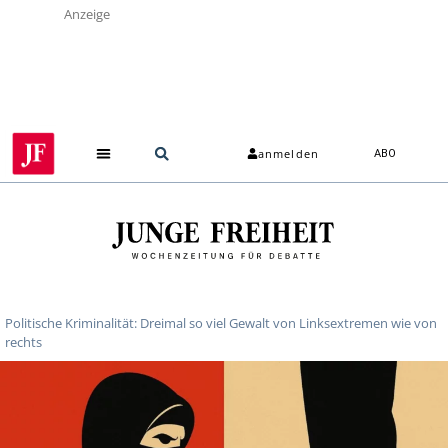
Anzeige
anmelden
ABO
Politische Kriminalität: Dreimal so viel Gewalt von Linksextremen wie von
rechts