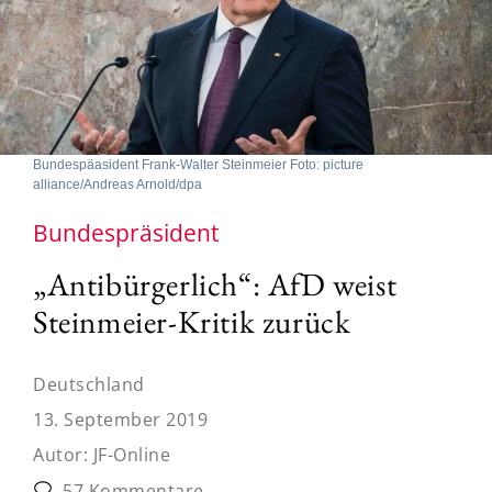
Bundespäasident Frank-Walter Steinmeier Foto: picture
alliance/Andreas Arnold/dpa
Bundespräsident
„Antibürgerlich“: AfD weist
Steinmeier-Kritik zurück
Deutschland
13. September 2019
Autor:
JF-Online
57 Kommentare