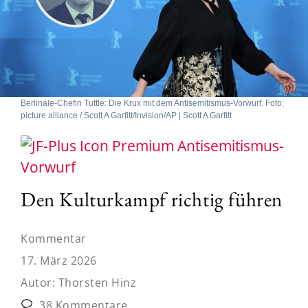
Berlinale-Chefin Tuttle: Die Krux mit dem Antisemitismus-Vorwurf. Foto:
picture alliance / Scott A Garfitt/Invision/AP | Scott A Garfitt
Antisemitismus-
Vorwurf
Den Kulturkampf richtig führen
Kommentar
17. März 2026
Autor:
Thorsten Hinz
38 Kommentare