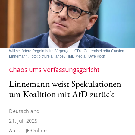
Will schärfere Regeln beim Bürgergeld: CDU-Generalsekretär Carsten
Linnemann. Foto: picture alliance / HMB Media | Uwe Koch
Chaos ums Verfassungsgericht
Linnemann weist Spekulationen
um Koalition mit AfD zurück
Deutschland
21. Juli 2025
Autor:
JF-Online