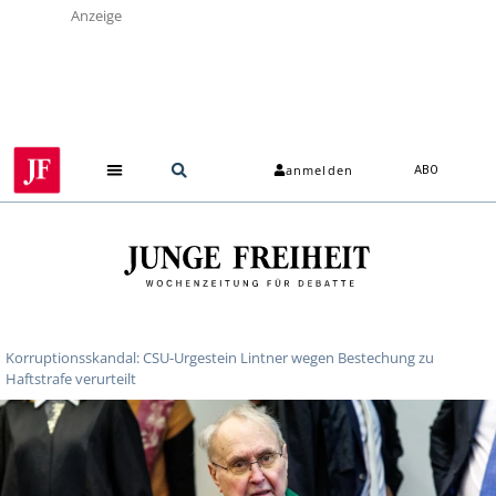
Anzeige
anmelden
ABO
Korruptionsskandal: CSU-Urgestein Lintner wegen Bestechung zu
Haftstrafe verurteilt