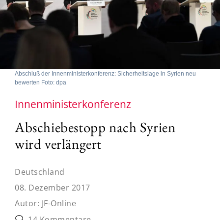
Abschluß der Innenministerkonferenz: Sicherheitslage in Syrien neu
bewerten Foto: dpa
Innenministerkonferenz
Abschiebestopp nach Syrien
wird verlängert
Deutschland
08. Dezember 2017
Autor:
JF-Online
14 Kommentare