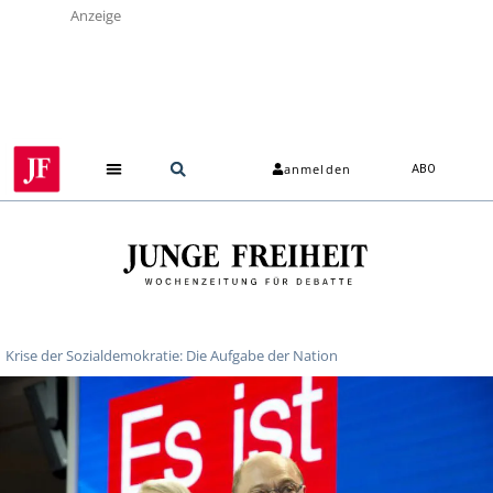
Anzeige
anmelden
ABO
Krise der Sozialdemokratie: Die Aufgabe der Nation