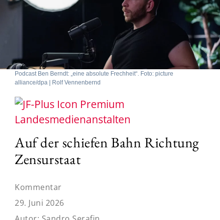
Podcast Ben Berndt: „eine absolute Frechheit“. Foto: picture
alliance/dpa | Rolf Vennenbernd
Landesmedienanstalten
Auf der schiefen Bahn Richtung
Zensurstaat
Kommentar
29. Juni 2026
Autor:
Sandro Serafin