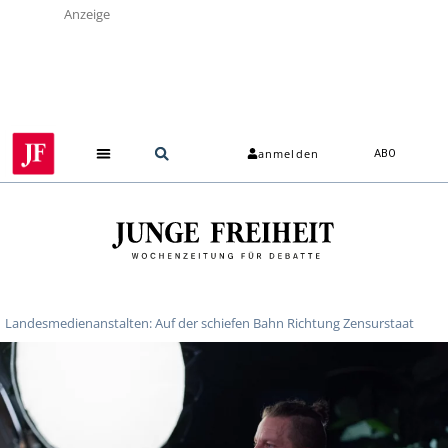
Anzeige
anmelden
ABO
Landesmedienanstalten: Auf der schiefen Bahn Richtung Zensurstaat