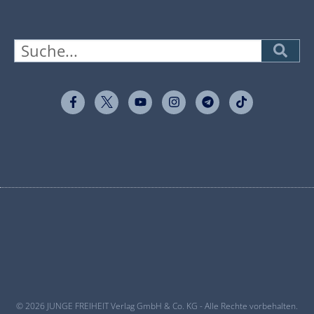
© 2026 JUNGE FREIHEIT Verlag GmbH & Co. KG - Alle Rechte vorbehalten.