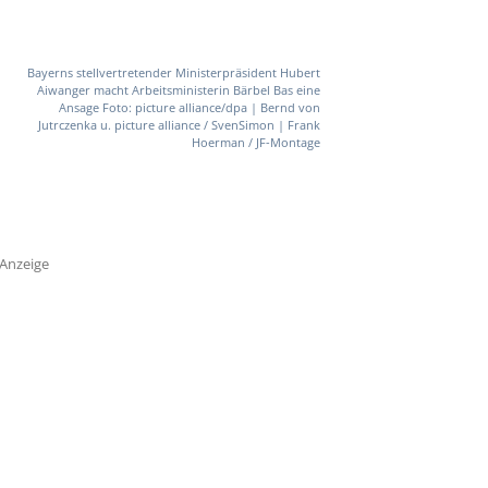
Bayerns stellvertretender Ministerpräsident Hubert
Aiwanger macht Arbeitsministerin Bärbel Bas eine
Ansage Foto: picture alliance/dpa | Bernd von
Jutrczenka u. picture alliance / SvenSimon | Frank
Hoerman / JF-Montage
Anzeige