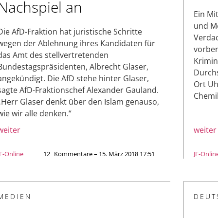
Nachspiel an
Ein Mi
und Me
Die AfD-Fraktion hat juristische Schritte
Verdac
wegen der Ablehnung ihres Kandidaten für
vorber
das Amt des stellvertretenden
Krimin
Bundestagspräsidenten, Albrecht Glaser,
Durch
angekündigt. Die AfD stehe hinter Glaser,
Ort Uh
sagte AfD-Fraktionschef Alexander Gauland.
Chemik
„Herr Glaser denkt über den Islam genauso,
wie wir alle denken.“
weiter
weiter
JF-Online
12
Kommentare – 15. März 2018 17:51
JF-Onlin
MEDIEN
DEUT