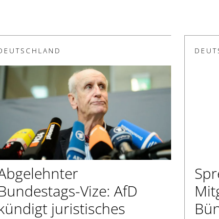
DEUTSCHLAND
DEUT
Abgelehnter
Spr
Bundestags-Vize: AfD
Mit
kündigt juristisches
Bün