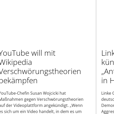
YouTube will mit
Lin
Wikipedia
kün
Verschwörungstheorien
„An
bekämpfen
in 
YouTube-Chefin Susan Wojcicki hat
Linke 
Maßnahmen gegen Verschwörungstheorien
deutsc
auf der Videoplattform angekündigt. „Wenn
Demons
es sich um ein Video handelt, in dem es um
Aggres