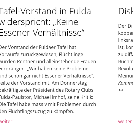
Tafel-Vorstand in Fulda
Dis
widerspricht: „Keine
Der Di
Essener Verhältnisse“
kooperi
linksra
Der Vorstand der Fuldaer Tafel hat
ist, k
Vorwürfe zurückgewiesen, Flüchtlinge
zu dif
würden Rentner und alleinstehende Frauen
Buchme
verdrängen. „Wir haben keine Probleme
Revolu
und schon gar nicht Essener Verhältnisse“,
Meinun
teilte der Vorstand mit. Am Donnerstag
Kommen
bekräftigte der Präsident des Rotary Clubs
<
>
Fulda-Paulstor, Michael Imhof, seine Kritik:
Die Tafel habe massiv mit Problemen durch
den Flüchtlingszuzug zu kämpfen.
weiter
weiter