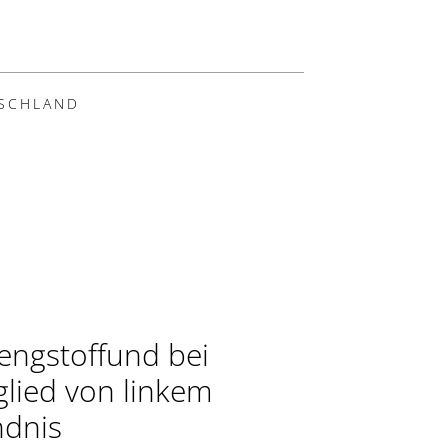
SCHLAND
engstoffund bei
glied von linkem
dnis