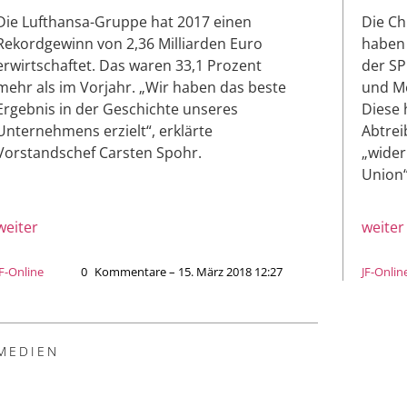
Die Lufthansa-Gruppe hat 2017 einen
Die Ch
Rekordgewinn von 2,36 Milliarden Euro
haben 
erwirtschaftet. Das waren 33,1 Prozent
der SP
mehr als im Vorjahr. „Wir haben das beste
und M
Ergebnis in der Geschichte unseres
Diese 
Unternehmens erzielt“, erklärte
Abtrei
Vorstandschef Carsten Spohr.
„wider
Union“
weiter
weiter
JF-Online
0
Kommentare – 15. März 2018 12:27
JF-Onlin
MEDIEN