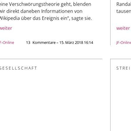
eine Verschwörungstheorie geht, blenden
Randal
wir direkt daneben Informationen von
tausen
Wikipedia über das Ereignis ein“, sagte sie.
weiter
weiter
JF-Online
13
Kommentare – 15. März 2018 16:14
JF-Onlin
GESELLSCHAFT
STRE