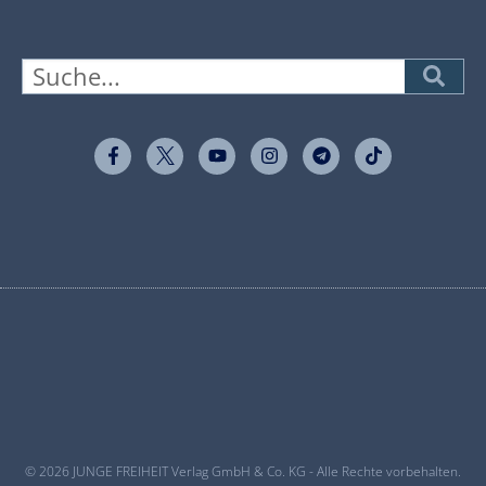
© 2026 JUNGE FREIHEIT Verlag GmbH & Co. KG - Alle Rechte vorbehalten.