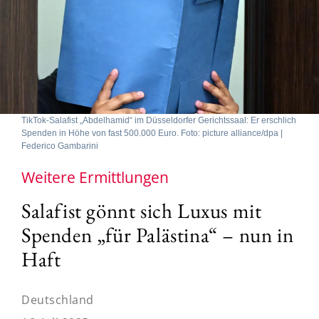
TikTok-Salafist „Abdelhamid“ im Düsseldorfer Gerichtssaal: Er erschlich
Spenden in Höhe von fast 500.000 Euro. Foto: picture alliance/dpa |
Federico Gambarini
Weitere Ermittlungen
Salafist gönnt sich Luxus mit
Spenden „für Palästina“ – nun in
Haft
Deutschland