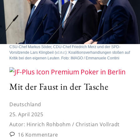
CSU-Chef Markus Söder, CDU-Chef Friedrich Merz und der SPD-
Vorsitzende Lars Klingbeil (v.l.n.r.): Koalitionsverhandlungen stoßen auf
Kritik bei den eigenen Leuten. Foto: IMAGO / Emmanuele Contini
Poker in Berlin
Mit der Faust in der Tasche
Deutschland
25. April 2025
Autor:
Hinrich Rohbohm / Christian Vollradt
16 Kommentare