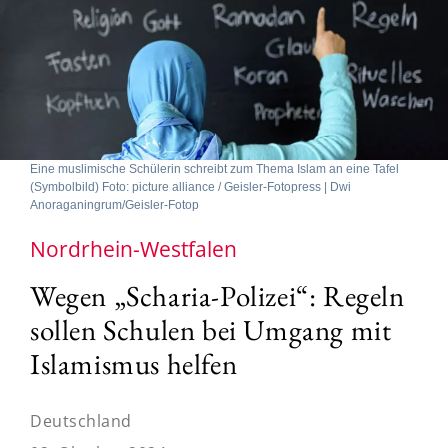
Eine muslimische Schülerin schreibt zum Thema Islam an eine Tafel
(Symbolbild) Foto: picture alliance / Geisler-Fotopress | Dwi
Anoraganingrum/Geisler-Fotop
Nordrhein-Westfalen
Wegen „Scharia-Polizei“: Regeln
sollen Schulen bei Umgang mit
Islamismus helfen
Deutschland