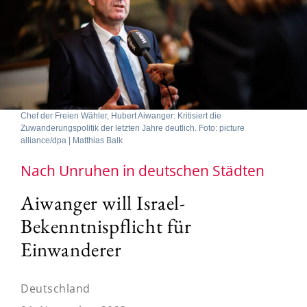
Chef der Freien Wähler, Hubert Aiwanger: Kritisiert die
Zuwanderungspolitik der letzten Jahre deutlich. Foto: picture
alliance/dpa | Matthias Balk
Nach Unruhen in deutschen Städten
Aiwanger will Israel-
Bekenntnispflicht für
Einwanderer
Deutschland