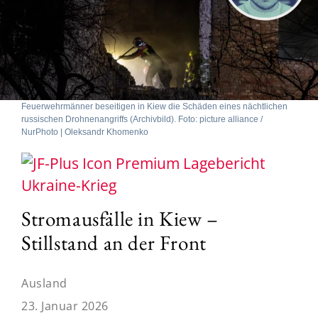
Feuerwehrmänner beseitigen in Kiew die Schäden eines nächtlichen
russischen Drohnenangriffs (Archivbild). Foto: picture alliance /
NurPhoto | Oleksandr Khomenko
Lagebericht
Ukraine-Krieg
Stromausfälle in Kiew –
Stillstand an der Front
Ausland
23. Januar 2026