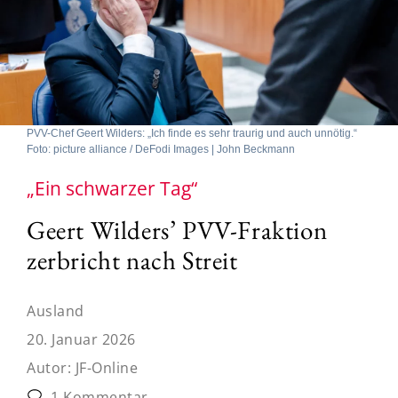
PVV-Chef Geert Wilders: „Ich finde es sehr traurig und auch unnötig.“
Foto: picture alliance / DeFodi Images | John Beckmann
„Ein schwarzer Tag“
Geert Wilders’ PVV-Fraktion
zerbricht nach Streit
Ausland
20. Januar 2026
Autor:
JF-Online
1 Kommentar