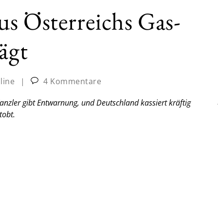
s Österreichs Gas-
ägt
line
|
4 Kommentare
zler gibt Entwarnung, und Deutschland kassiert kräftig
tobt.