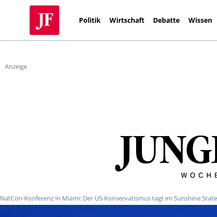
Politik
Wirtschaft
Debatte
Wissen
Anzeige
NatCon-Konferenz in Miami: Der US-Konservatismus tagt im Sunshine State