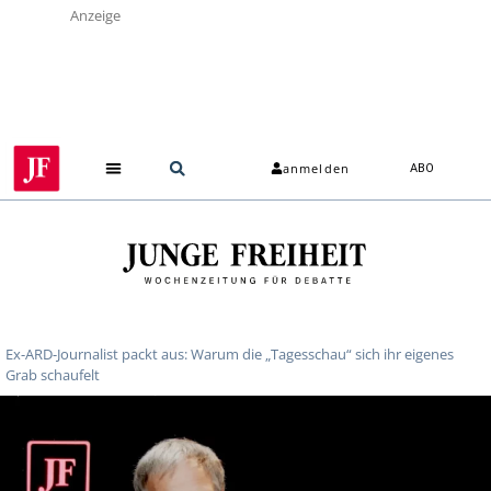
Anzeige
anmelden
ABO
Ex-ARD-Journalist packt aus: Warum die „Tagesschau“ sich ihr eigenes
Grab schaufelt