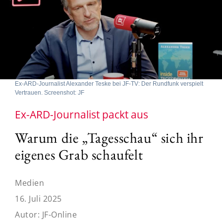
Ex-ARD-Journalist Alexander Teske bei JF-TV: Der Rundfunk verspielt
Vertrauen. Screenshot: JF
Ex-ARD-Journalist packt aus
Warum die „Tagesschau“ sich ihr
eigenes Grab schaufelt
Medien
16. Juli 2025
Autor:
JF-Online