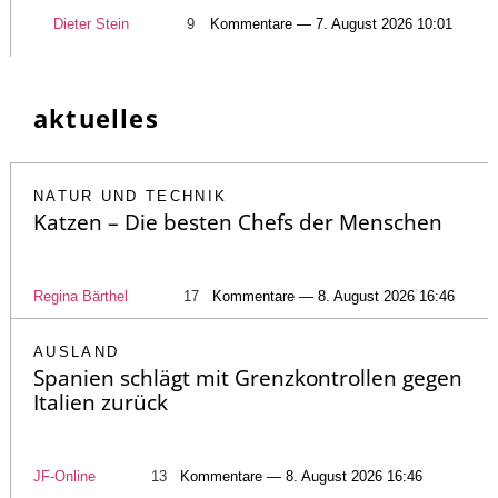
Dieter Stein
9
Kommentare — 7. August 2026 10:01
aktuelles
NATUR UND TECHNIK
Katzen – Die besten Chefs der Menschen
Regina Bärthel
17
Kommentare — 8. August 2026 16:46
AUSLAND
Spanien schlägt mit Grenzkontrollen gegen
Italien zurück
JF-Online
13
Kommentare — 8. August 2026 16:46