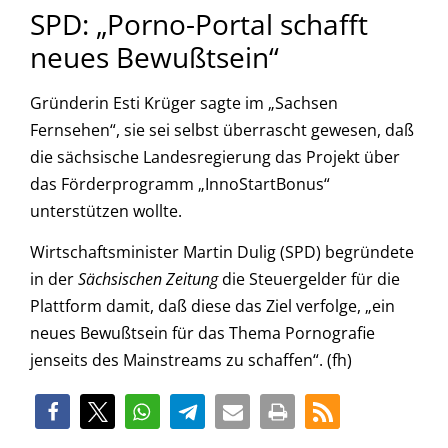
SPD: „Porno-Portal schafft
neues Bewußtsein“
Gründerin Esti Krüger sagte im „Sachsen
Fernsehen“, sie sei selbst überrascht gewesen, daß
die sächsische Landesregierung das Projekt über
das Förderprogramm „InnoStartBonus“
unterstützen wollte.
Wirtschaftsminister Martin Dulig (SPD) begründete
in der
Sächsischen Zeitung
die Steuergelder für die
Plattform damit, daß diese das Ziel verfolge, „ein
neues Bewußtsein für das Thema Pornografie
jenseits des Mainstreams zu schaffen“. (fh)