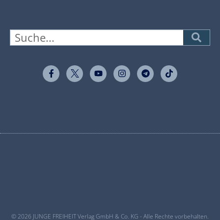
© 2026 JUNGE FREIHEIT Verlag GmbH & Co. KG - Alle Rechte vorbehalten.