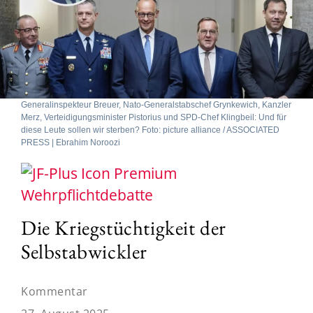
Generalinspekteur Breuer, Nato-Generalstabschef Grynkewich, Kanzler
Merz, Verteidigungsminister Pistorius und SPD-Chef Klingbeil: Und für
diese Leute sollen wir sterben? Foto: picture alliance / ASSOCIATED
PRESS | Ebrahim Noroozi
Wehrpflichtdebatte
Die Kriegstüchtigkeit der
Selbstabwickler
Kommentar