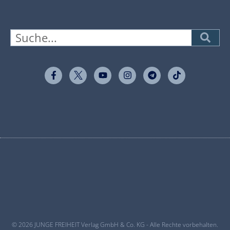
© 2026 JUNGE FREIHEIT Verlag GmbH & Co. KG - Alle Rechte vorbehalten.