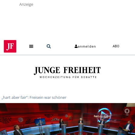
Anzeige
anmelden
ABO
„hart aber fair“: Freisein war schöner