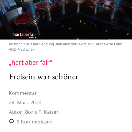
Ausschnitt aus der Sendung „hart aber fair“-extra zur Coronakrise Foto:
ARD-Mediathek
„hart aber fair“
Freisein war schöner
Kommentar
24. März 2020
Autor:
Boris T. Kaiser
8 Kommentare