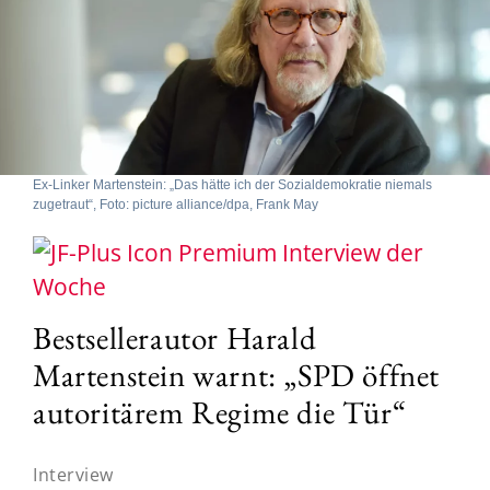
Ex-Linker Martenstein: „Das hätte ich der Sozialdemokratie niemals
zugetraut“, Foto: picture alliance/dpa, Frank May
Interview der
Woche
Bestsellerautor Harald
Martenstein warnt: „SPD öffnet
autoritärem Regime die Tür“
Interview