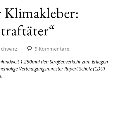
 Klimakleber:
traftäter“
Schwarz
|
9 Kommentare
chlandweit 1.250mal den Straßenverkehr zum Erliegen
ehemalige Verteidigungsminister Rupert Scholz (CDU)
n.