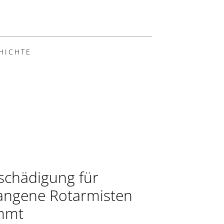
HICHTE
schädigung für
angene Rotarmisten
mmt