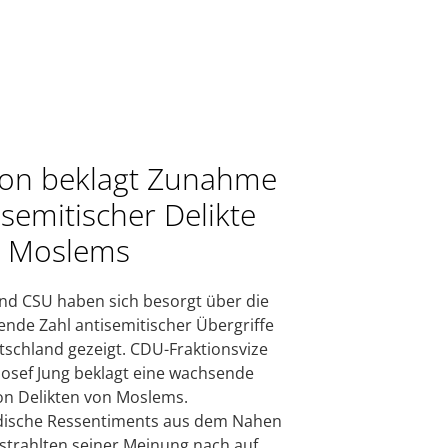
on beklagt Zunahme
isemitischer Delikte
 Moslems
d CSU haben sich besorgt über die
nde Zahl antisemitischer Übergriffe
tschland gezeigt. CDU-Fraktionsvize
Josef Jung beklagt eine wachsende
on Delikten von Moslems.
dische Ressentiments aus dem Nahen
strahlten seiner Meinung nach auf