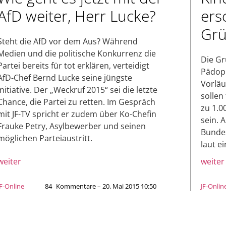
AfD weiter, Herr Lucke?
ers
Gr
Steht die AfD vor dem Aus? Während
Medien und die politische Konkurrenz die
Die Gr
Partei bereits für tot erklären, verteidigt
Pädoph
AfD-Chef Bernd Lucke seine jüngste
Vorläu
Initiative. Der „Weckruf 2015“ sei die letzte
sollen
Chance, die Partei zu retten. Im Gespräch
zu 1.0
mit JF-TV spricht er zudem über Ko-Chefin
sein. 
Frauke Petry, Asylbewerber und seinen
Bundes
möglichen Parteiaustritt.
laut e
weiter
weiter
JF-Online
84
Kommentare – 20. Mai 2015 10:50
JF-Onlin