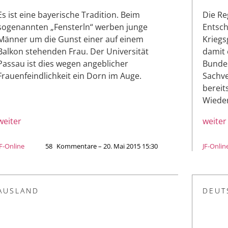
Es ist eine bayerische Tradition. Beim
Die Re
sogenannten „Fensterln“ werben junge
Entsch
Männer um die Gunst einer auf einem
Kriegs
Balkon stehenden Frau. Der Universität
damit 
Passau ist dies wegen angeblicher
Bundes
Frauenfeindlichkeit ein Dorn im Auge.
Sachve
bereit
Wiede
weiter
weiter
JF-Online
58
Kommentare – 20. Mai 2015 15:30
JF-Onlin
AUSLAND
DEUT