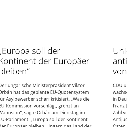
„Europa soll der
Uni
Kontinent der Europäer
ant
bleiben“
von
Der ungarische Ministerpräsident Viktor
CDU un
Orbán hat das geplante EU-Quotensystem
wachse
für Asylbewerber scharf kritisiert. „Was die
in Deu
EU-Kommission vorschlägt, grenzt an
Franz-
Wahnsinn“, sagte Orbán am Dienstag im
Zahl v
EU-Parlament. „Europa soll der Kontinent
Antijü
der Europäer bleiben, Ungarn das Land der
Osten 