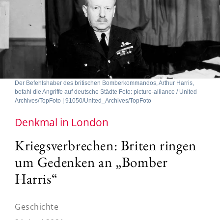
Der Befehlshaber des britischen Bomberkommandos, Arthur Harris,
befahl die Angriffe auf deutsche Städte Foto: picture-alliance / United
Archives/TopFoto | 91050/United_Archives/TopFoto
Denkmal in London
Kriegsverbrechen: Briten ringen
um Gedenken an „Bomber
Harris“
Geschichte